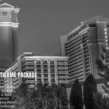
TIGAME PACKAGE
ays Fruits
s on Fire
 a Spell
anova
ons Pearl
 Diamonds