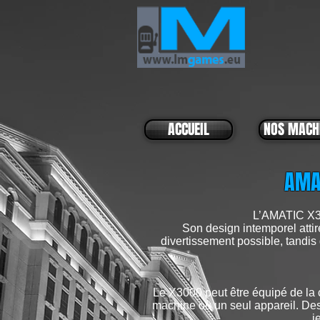
ACCUEIL
NOS MACH
AMA
L’AMATIC X30
Son design intemporel attir
divertissement possible, tandis
Le X3000 peut être équipé de la
machine ou un seul appareil. Des j
j