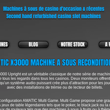
Machines à sous de casino d'occasion & récentes
Second hand refurbished casino slot machines
INES
BLOG
NOTRE STOCK
A 
TIC X3000 MACHINE A SOUS RECONDITIO
00 Upright est un véritable classique de notre série de machin
e tous les regards dans tous les casinos. Deux moniteurs offren
 qu'un système audio puissant crée plus d'attraction pour les jo
avec des installations de trémie ou de lecteur de billets.
 configuration AMATIC Multi Game. Multi Game propose une gran
eux de table légendaires tels que le poker, le black jack ou la r
eux de rouleaux tels que des machines à sous à fruits ou à thèm