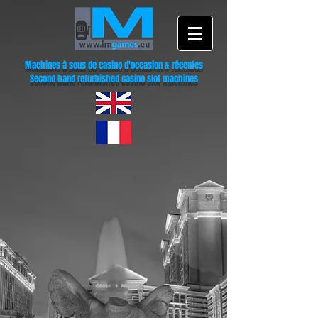
Machines à sous de casino d'occasion & récentes
Second hand refurbished casino slot machines