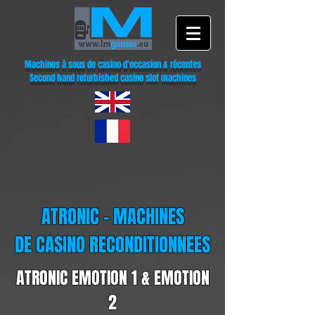
Machines à sous de casino d'occasion & récentes
Second hand refurbished casino slot machines
ATRONIC - MACHINES
DE CASINO RECONDITIONNEES
ATRONIC EMOTION 1 & EMOTION
2