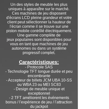
Un des styles de meuble les plus
uniques à apparaître sur le marché.
Ces machines de jeu disposent
d'écrans LCD pleine grandeur et votre
client peut sélectionner la hauteur de
l'écran comme il se trouve sur une
piston mobile contrôlé électriquement.
Une gamme complète de
jeux populaires sont disponibles pour
vous en tant que machines de jeu
autonomes ou dans un système
progressif complet.
Caractéristiques:
- Protocole SAS
- Technologie TFT longue durée et peu
encombrante
- Accepteur de billets JCM UBA 10-SS
ou WBA 23 ou MEI SC83
- Design de meuble unique et
exceptionnel
- 2 TFT améliorent les événements
bonus / l'expérience de jeu / l'attraction
du jackpot