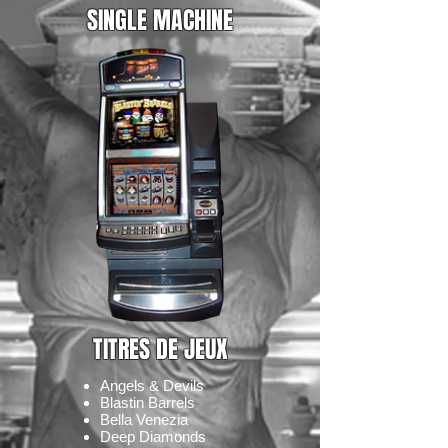
SINGLE MACHINE
TITRES DE JEUX
Angels & Devils
Blastin Barrels
Bella Venezia
Deep Diamonds