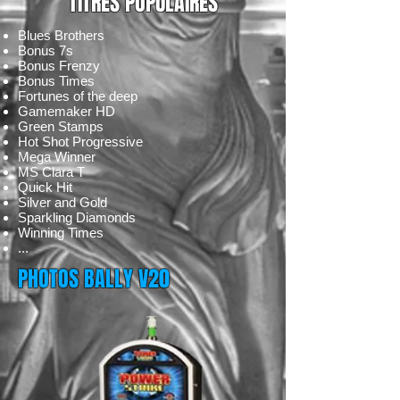
TITRES POPULAIRES
Blues Brothers
Bonus 7s
Bonus Frenzy
Bonus Times
Fortunes of the deep
Gamemaker HD
Green Stamps
Hot Shot Progressive
Mega Winner
MS Clara T
Quick Hit
Silver and Gold
Sparkling Diamonds
Winning Times
...
PHOTOS BALLY V20