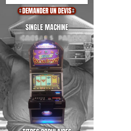
DEMANDER UN DEVIS
SINGLE MACHINE