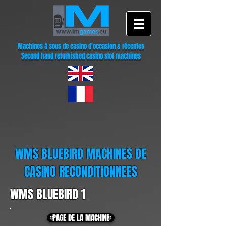
Machines à sous de casino d'occasion & récentes
Second hand refurbished casino slot machines
WMS BLUEBIRD MACHINES DE
CASINO RECONDITIONNEES
WMS BLUEBIRD 1
PAGE DE LA MACHINE