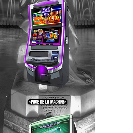
PAGE DE LA MACHINE